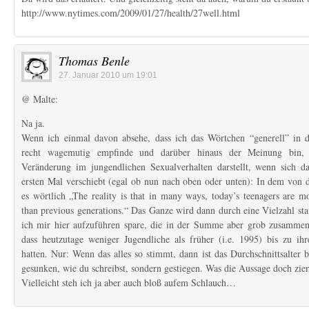
http://www.nytimes.com/2009/01/27/health/27well.html
Thomas Benle
27. Januar 2010 um 19:01
@ Malte:
Na ja.
Wenn ich einmal davon absehe, dass ich das Wörtchen “generell” in
recht wagemutig empfinde und darüber hinaus der Meinung bin, 
Veränderung im jungendlichen Sexualverhalten darstellt, wenn sich da
ersten Mal verschiebt (egal ob nun nach oben oder unten): In dem von di
es wörtlich „The reality is that in many ways, today’s teenagers are m
than previous generations.“ Das Ganze wird dann durch eine Vielzahl stat
ich mir hier aufzuführen spare, die in der Summe aber grob zusammeng
dass heutzutage weniger Jugendliche als früher (i.e. 1995) bis zu i
hatten. Nur: Wenn das alles so stimmt, dann ist das Durchschnittsalter 
gesunken, wie du schreibst, sondern gestiegen. Was die Aussage doch ziem
Vielleicht steh ich ja aber auch bloß aufem Schlauch…