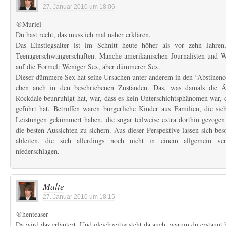
27. Januar 2010 um 18:06
@Muriel
Du hast recht, das muss ich mal näher erklären.
Das Einstiegsalter ist im Schnitt heute höher als vor zehn Jahre
Teenagerschwangerschaften. Manche amerikanischen Journalisten und Wi
auf die Formel: Weniger Sex, aber dümmerer Sex.
Dieser dümmere Sex hat seine Ursachen unter anderem in den “Abstinen
eben auch in den beschriebenen Zuständen. Das, was damals die Ä
Rockdale beunruhigt hat, war, dass es kein Unterschichtsphänomen war, 
geführt hat. Betroffen waren bürgerliche Kinder aus Familien, die sic
Leistungen gekümmert haben, die sogar teilweise extra dorthin gezoge
die besten Aussichten zu sichern. Aus dieser Perspektive lassen sich be
ableiten, die sich allerdings noch nicht in einem allgemein ver
niederschlagen.
Malte
27. Januar 2010 um 18:15
@henteaser
Da wird das erläutert. Und gleichzeitig steht da auch, warum du erstaunt b