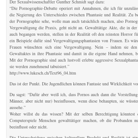
Der Sexualwissenschaftler Gunther Schmidt sagt dazu:
“Die Pornographie-Debatte operiert mit Annahmen, die ich für unzuläss
die Negierung des Unterschiedes zwischen Phantasie und Realität. Zu b
der Pornographie sehe, wolle man auch tatsächlich machen, also Pornog
Vergewaltigung die Praxis, geht nicht an. Gewalttätige Akte, die in de
auch begangen werden, stellen in der Realität oft den reinsten Horror fü
ein Beispiele dafür sind Vergewaltigungsphantasien von Frauen. Es wäre
Frauen wünschten sich eine Vergewaltigung. Nein – indem sie den
Gewaltaktes in ihre Phantasie und damit in die eigene Hand nehmen, ba
Mit der Pornographie sind auch lustvoll erlebte aggressive Sexualphan
sie werden zunehmend tabuisiert.”
http://www.lukesch.ch/Text96_04.htm
Das ist der Punkt. Die Jugendlichen können Fantasie und Wirklichkeit vo
Du sagst: “Dafür aber weiß ich, dass Pornos auch dann die Vorstellung
Männer, aber nicht nur) beeinflussen, wenn diese behaupten, sie wüssten
aussehe.”
Woher willst du das wissen? Mit der selben Berechtigung könntest 
Computerspiele Menschen gewalttätiger machen, ob die Probanden nun
beeinflusst oder nicht.
Die Unterscheidung zwischen kulturellem Produkt und Realität ist ei