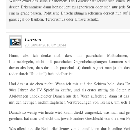
Wieder exakt das selbe Phänomen: Die Gesellschaft leistet sich einen W
dessen Erkenntnisse dann konsequent zu ignorieren oder sich nur jede S
einem grade passen. Politische Entscheidungen scheinen derzeit nur au
ganz egal ob Banken, Terrorismus oder Umweltschutz.
Carsten
28. Januar 2010 um 18:44
Hmm, also ich denke mal, dass man pauschalen Maßnahmen, w
Internetriegeln, nicht mit pauschalen Gegenbehauptungen kommen so
davon absehen, dass das auch pauschal ist) damit segnet man ja ab, das
(oder durch “Studien”) behandelbar ist.
Und das ist sie eben nicht. Wenn ich mir auf den Schirm hole, dass Un
90er Jahren die TV Spielfilm kaufte, und als erstes mittig die Seiten
Abildungen unbekleideter Damen aus den 70ern aufschlug, dann ist das
mit den heutigen nachmittäglichen Verabredungen von Teenies, um sich 
Damals so wenig wie heute wird kaum direkt umgesetzt, was man mal ges
gesehen, hat man vielleicht das jeweils andere Geschlecht von diversen Pe
Was allerdings die Beeinträchtigung von Jugendlichen durch online Verf