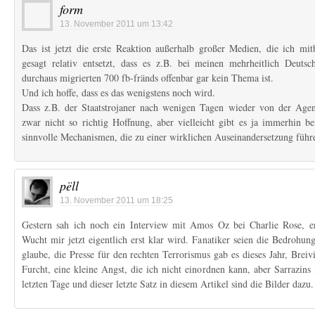
form
13. November 2011 um 13:42
Das ist jetzt die erste Reaktion außerhalb großer Medien, die ich mi
gesagt relativ entsetzt, dass es z.B. bei meinen mehrheitlich Deuts
durchaus migrierten 700 fb-fränds offenbar gar kein Thema ist.
Und ich hoffe, dass es das wenigstens noch wird.
Dass z.B. der Staatstrojaner nach wenigen Tagen wieder von der Age
zwar nicht so richtig Hoffnung, aber vielleicht gibt es ja immerhin 
sinnvolle Mechanismen, die zu einer wirklichen Auseinandersetzung führ
pëll
13. November 2011 um 18:25
Gestern sah ich noch ein Interview mit Amos Oz bei Charlie Rose, er
Wucht mir jetzt eigentlich erst klar wird. Fanatiker seien die Bedrohung
glaube, die Presse für den rechten Terrorismus gab es dieses Jahr, Breiv
Furcht, eine kleine Angst, die ich nicht einordnen kann, aber Sarrazins
letzten Tage und dieser letzte Satz in diesem Artikel sind die Bilder dazu.