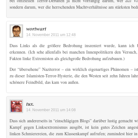
bei offiziellen Terror-Debatten ja nicht vorrangig darum, wer
das Vo
sondern darum, wer die herrschenden Machtverhältnisse am stärksten bed
wortwart
14. November 2011 um 12:48
Dass Links als die größere Bedrohung inszeniert wurde, kann ich 
erkennen. (Ich sehe allenfalls bei manchen Innenpolitikern den Versuch, 
Fakten linke Extremisten als gleichgroße Bedrohung aufzubauen.)
Der “übersehene” Naziterror – ein wirklich eigenartiges Phänomen – is
zu dieser Islamisten-Terror-Hysterie, die den Westen seit zehn Jahren la
schönere Feindbild, das kam von außen.
tux.
14. November 2011 um 14:08
Dass sich andererseits in “einschlägigen Blogs” darüber lustig gemacht w
Kampf gegen Linksextremismus ausgibt, ist kein gutes Zeichen angesi
linken Schmierereien, die zum Klassenkampf aufrufen; zumindest hier in